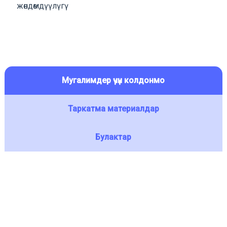
жөндөмдүүлүгү
Мугалимдер үчүн колдонмо
Таркатма материалдар
Булактар