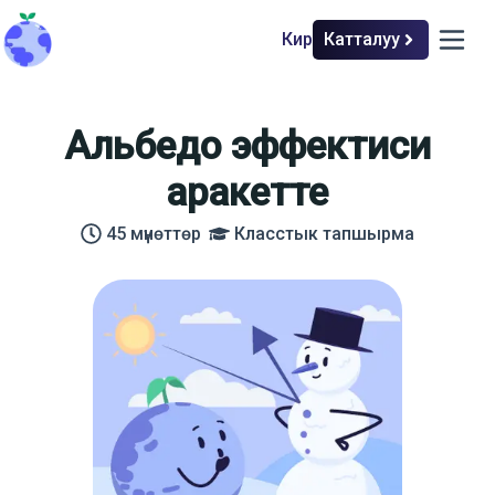
Кирүү
Катталуу
back to home
open m
Альбедо эффектиси
аракетте
45
мүнөттөр
Класстык тапшырма