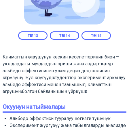
ТӨМ
13
ТӨМ
14
ТӨМ
15
Климаттын өзгөрүшүнүн кескин кесепеттеринин бири –
уюлдардагы муздардын эриши жана аздыр-көптүр
альбедо эффектисинен улам деңиз деңгээлинин
көтөрүлүшү. Бул көнүгүүдө студенттер эксперимент аркылуу
альбедо эффектиси менен таанышып, климаттын
өзгөрүшүнө болгон байланышын үйрөнүшөт.
Окуунун натыйжалары
Альбедо эффектиси тууралуу негизги түшүнүк
Эксперимент жүргүзүү жана табылгаларды анализдөө