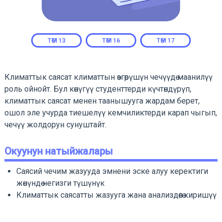
ТӨМ
13
ТӨМ
16
ТӨМ
17
Климаттык саясат климаттын өзгөрүшүн чечүүдө маанилүү
роль ойнойт. Бул көнүгүү студенттерди күчтөндүрүп,
климаттык саясат менен таанышууга жардам берет,
ошол эле учурда тиешелүү кемчиликтерди карап чыгып,
чечүү жолдорун сунуштайт.
Окуунун натыйжалары
Саясий чечим жазууда эмнени эске алуу керектиги
жөнүндө негизги түшүнүк
Климаттык саясатты жазууга жана анализдөөгө киришүү