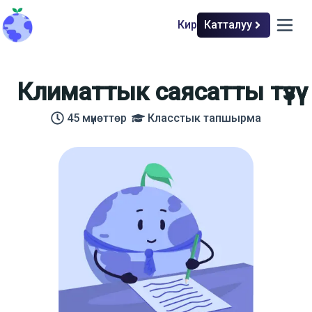
Кирүү
Катталуу
back to home
open m
Климаттык саясатты түзүү
45
мүнөттөр
Класстык тапшырма