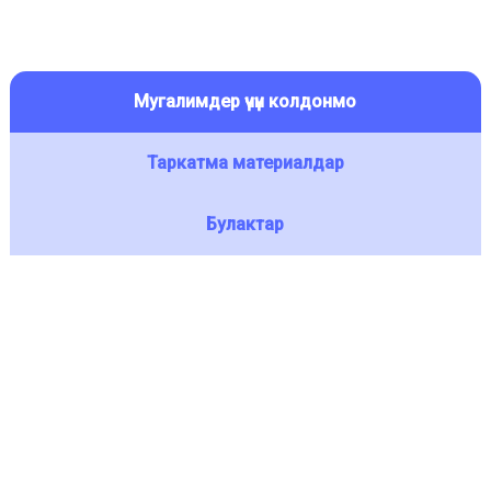
Мугалимдер үчүн колдонмо
Таркатма материалдар
Булактар