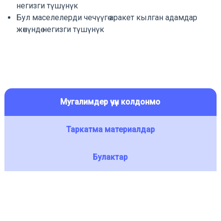
негизги түшүнүк
Бул маселелерди чечүүгө аракет кылган адамдар
жөнүндө негизги түшүнүк
Мугалимдер үчүн колдонмо
Таркатма материалдар
Булактар