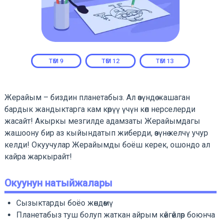
ТӨМ
9
ТӨМ
12
ТӨМ
13
Жерайым – биздин планетабыз. Ал өзүндө жашаган
бардык жандыктарга кам көрүү үчүн көп нерселерди
жасайт! Акыркы мезгилде адамзаты Жерайымдагы
жашоону бир аз кыйындатып жиберди, өзүнө келчү учур
келди! Окуучулар Жерайымды боёш керек, ошондо ал
кайра жаркырайт!
Окуунун натыйжалары
Сызыктарды боёо жөндөмү
Планетабыз туш болуп жаткан айрым көйгөйлөр боюнча