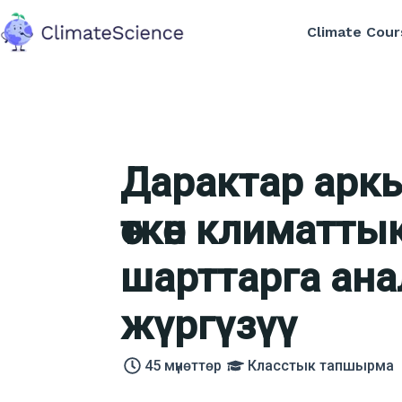
Climate Cour
back to home
Дарактар арк
өткөн климатты
шарттарга ана
жүргүзүү
45
мүнөттөр
Класстык тапшырма