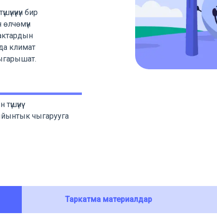
үнүүнүн бир
 өлчөмүн
арактардын
да климат
ыгарышат.
үшүнүү
йынтык чыгарууга
Таркатма материалдар