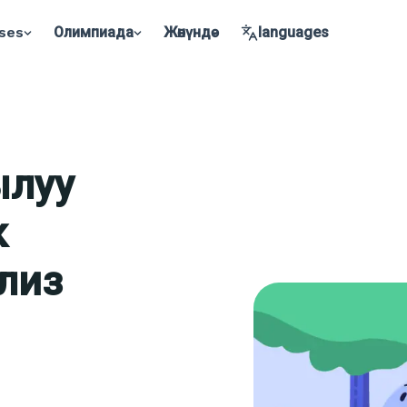
ses
Олимпиада
Жөнүндө
languages
ылуу
к
лиз