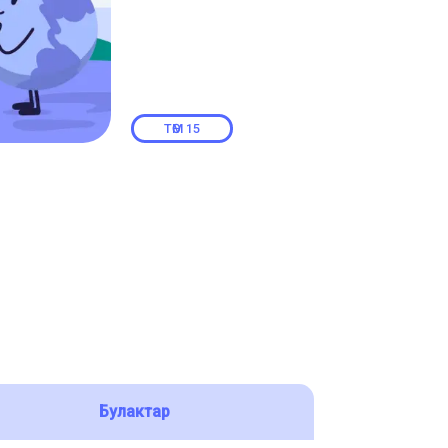
ТӨМ
15
Булактар