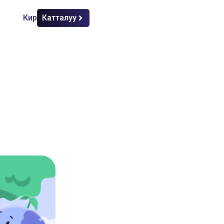
Кирүү
Катталуу