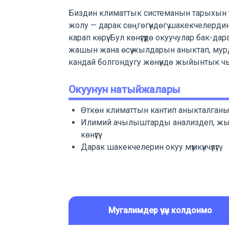
Биздин климаттык системанын тарыхын түш
жолу — дарак сөңгөгүндөгү шакекчелердин
карап көрүү. Бул көнүгүүдө окуучулар бак-д
жашын жана өсүү жылдарын аныктап, мур
кандай болгондугу жөнүндө жыйынтык ч
Окуунун натыйжалары
Өткөн климаттын кантип аныкталганын т
Илимий ачылыштарды анализдеп, жы
көнүгүү
Дарак шакекчелерин окуу мүмкүнчүлүгү
Мугалимдер үчүн колдонмо