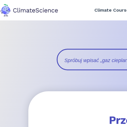
Climate Cours
back to home
Prz