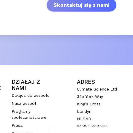
Skontaktuj się z nami
DZIAŁAJ Z
ADRES
E
NAMI
Climate Science Ltd
Dołącz do zespołu
34b York Way
Nasz zespół
King’s Cross
Londyn
Programy
społecznościowe
N1 9AB
Prasa
Wielka Brytania