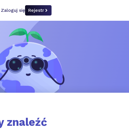
Zaloguj się
Rejestr
y znaleźć