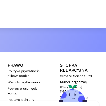
PRAWO
STOPKA
REDAKCYJNA
Polityka prywatności i
plików cookie
Climate Science Ltd
Numer organizacji
Warunki użytkowania
charytatywnej
Poproś o usunięcie
1190993
konta
Zarejestrowana w
Polityka ochrony
Anglii i Walii