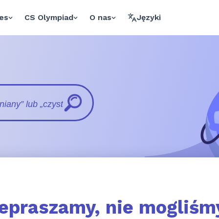
es
CS Olympiad
O nas
Języki
epraszamy, nie mogliśm