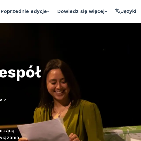
Poprzednie edycje
Dowiedz się więcej
Języki
zespół
w z
orzącą
wiązania