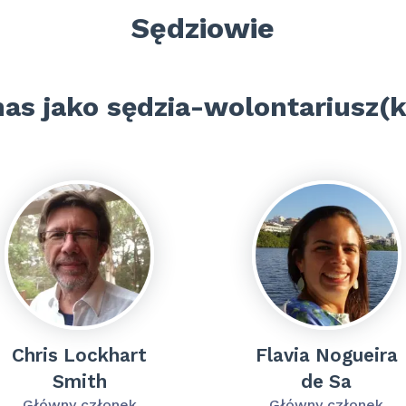
Sędziowie
as jako sędzia-wolontariusz(
Chris Lockhart
Flavia Nogueira
Smith
de Sa
Główny członek
Główny członek