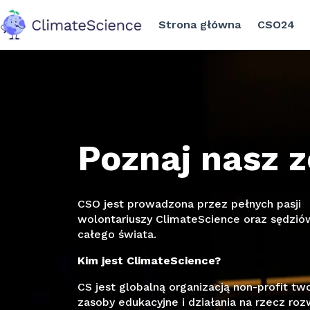
Strona główna
CSO24
back to home
Poznaj nasz 
CSO jest prowadzona przez pełnych pasji
wolontariuszy ClimateScience oraz sędzió
całego świata.
Kim jest ClimateScience?
CS jest globalną organizacją non-profit tw
zasoby edukacyjne i działania na rzecz roz