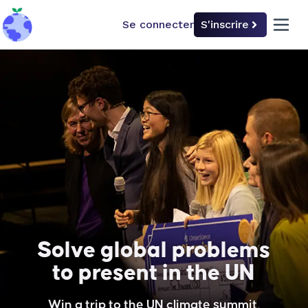
Se connecter
S'inscrire
back to home
open 
Solve global problems
to present in the UN
Win a trip to the UN climate summit,