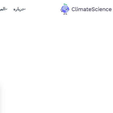
درباره
المپ
back to hom