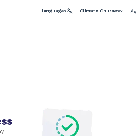
یاد
Climate Courses
languages
و
ess
ay