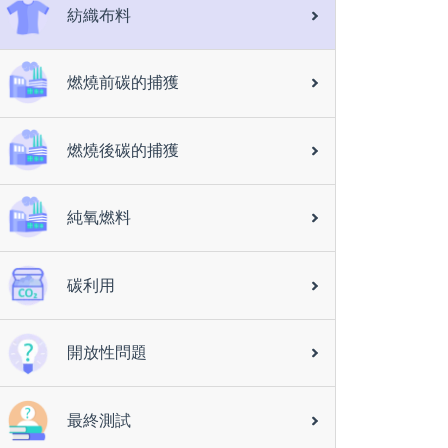
紡織布料
燃燒前碳的捕獲
燃燒後碳的捕獲
純氧燃料
碳利用
開放性問題
最終測試