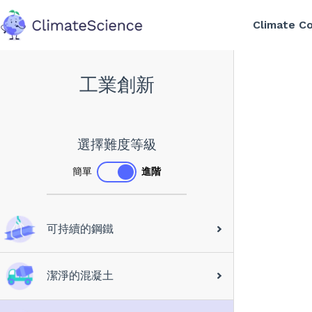
Climate C
back to home
工業創新
選擇難度等級
簡單
進階
可持續的鋼鐵
潔淨的混凝土