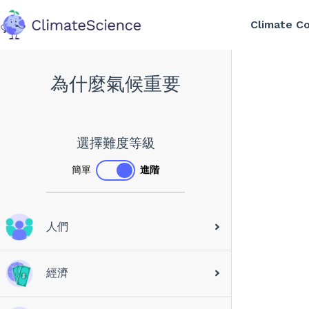
Climate C
back to home
為什麼氣候重要
選擇難度等級
簡單
進階
人們
經濟