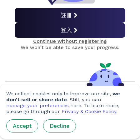
紡織布料
註冊
登入
燃燒前碳的捕獲
Continue without registering
We won’t be able to save your progress.
燃燒後碳的捕獲
純氧燃料
ClimateScience 致力於保護您的隱私，僅使用您的數據來改善您在
我們平台上的體驗。我們承諾，未經您的明確許可絕不會出售或分
We collect cookies only to improve our site,
we
享您的信息，也絕不會主動與您聯繫。
碳利用
don't sell or share data
. Still, you can
manage your preferences
here. To learn more,
please go through our
Privacy & Cookie Policy
.
開放性問題
Accept
Decline