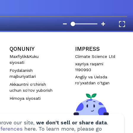
QONUNIY
IMPRESS
Maxfiylik&Kuku
Climate Science Ltd
siyosati
xayriya raqami
1190993
Foydalanish
majburiyatlari
Angliy va Uelsda
ro'yxatdan o'tgan
Akkauntni o'chirish
uchun so'rov yuborish
Himoya siyosati
rove our site,
we don't sell or share data
.
ferences
here. To learn more, please go