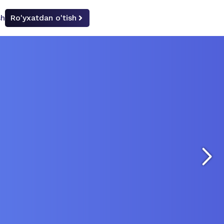
sh
Ro'yxatdan o'tish