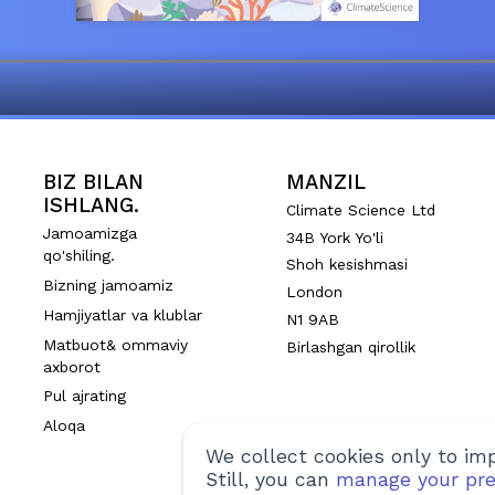
BIZ BILAN
MANZIL
ISHLANG.
Climate Science Ltd
Jamoamizga
34B York Yo'li
qo'shiling.
Shoh kesishmasi
Bizning jamoamiz
London
Hamjiyatlar va klublar
N1 9AB
Matbuot& ommaviy
Birlashgan qirollik
axborot
Pul ajrating
Aloqa
We collect cookies only to imp
Still, you can
manage your pre