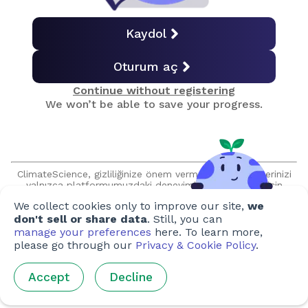
Gıda İsrafı
Kaydol
Oturum aç
Final Sınavı
Continue without registering
We won’t be able to save your progress.
Sertifika Al
Oluşturan
ClimateScience, gizliliğinize önem vermektedir ve verilerinizi
yalnızca platformumuzdaki deneyiminizi geliştirmek için
kullanır. Bilgilerinizi, açık rızanız olmadan hiçbir şekilde
Yazarlar
:
Pandora Dewan
We collect cookies only to improve our site,
we
satmayacağımıza veya paylaşmayacağımıza söz veriyoruz ve
sizinle talep edilmeden asla iletişim kurmayacağız.
don't sell or share data
. Still, you can
Sanatçılar
:
Steffi Tan
,
Tilda Blackbourn-Rooney
,
Susan
manage your preferences
here. To learn more,
Brigham-Ward
,
Mira Lu
,
Phan Minh Chuong
,
Ho Yee-Lee
,
Lin
please go through our
Privacy & Cookie Policy
.
Xie
,
Soleil Hayes-Pollard
,
Anna Krivtsov
,
Federica Merante
,
Sabrina Lam
,
Alex Shuttleworth
Accept
Decline
Gözden geçirenler
:
Ed Hodgson
,
Mairenn Collins
,
Eric
Steinberger
,
Mina Frost
,
Kerenza Killingbeck
,
James Weber
,