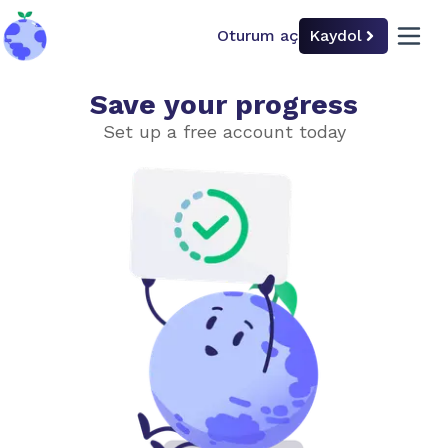
Oturum aç
Kaydol
back to home
open 
Save your progress
Gıda ve Çiftçilik
Set up a free account today
Zorluk düzeyini seç
Basit
İleri düzey
Sürdürülebilir Gıda?
Et Yapımı