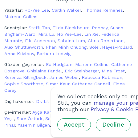
Yazarlar
:
Ho-Yee Lee
,
Caitlin Walker
,
Thomas Kemenes
,
Mairenn Collins
Sanatçılar
:
Steffi Tan
,
Tilda Blackbourn-Rooney
,
Susan
Brigham-Ward
,
Mira Lu
,
Ho Yee-Lee
,
Lin Xie
,
Federica
Merante
,
Ella Anderson
,
Sabrina Lam
,
Chris Robertson
,
Alex Shuttleworth
,
Phan Minh Chuong
,
Soleil Hayes-Pollard
,
Anna Krivtsov
,
Barbara Ludwig
Gözden geçirenler
:
Ed Hodgson
,
Mairenn Collins
,
Catherine
Cosgrove
,
Ghislaine Fandel
,
Eric Steinberger
,
Mina Frost
,
Kerenza Killingbeck
,
James Weber
,
Rebecca Robinson
,
Sophie Shorthose
,
Simar Kaur
,
Catherine Cannell
,
Fiona
Carey
We collect cookies only to imp
Dış hakemler
:
Dr. Lili Zhang
Still, you can
manage your pre
through our
Privacy & Cookie P
Çevirmenler
:
Ayça Karcı
,
Derin Ateş
,
Efsun Tekneci
,
Irmak
Yeşil
,
Sare Öztürk
,
Şahin Bayar
,
Tuana Kızıltan
,
Yağmur
Accept
Decline
Pınar
,
Yasemin Bilgen
,
Zeynep Sağlam