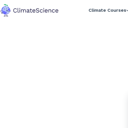
Climate Courses
back to home