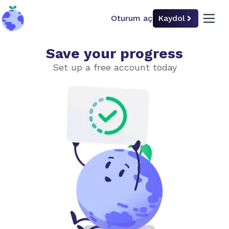
Oturum aç
Kaydol
back to home
open 
Save your progress
Gıda ve Çiftçilik
Set up a free account today
Zorluk düzeyini seç
Basit
İleri düzey
Gıda ve İklim
10 Milyar İnsanı Beslemek