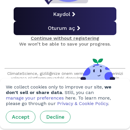
Seçici Yetiştirme
Kaydol
Oturum aç
Genetik Mühendisliği (GDO'lar)
Continue without registering
We won’t be able to save your progress.
Et Yapımı
Balıkçılık ve Su Ürünleri
ClimateScience, gizliliğinize önem vermektedir ve verilerinizi
yalnızca platformumuzdaki deneyiminizi geliştirmek için
kullanır. Bilgilerinizi, açık rızanız olmadan hiçbir şekilde
We collect cookies only to improve our site,
we
satmayacağımıza veya paylaşmayacağımıza söz veriyoruz ve
Hayvan kaynaklı olmayan Et?
sizinle talep edilmeden asla iletişim kurmayacağız.
don't sell or share data
. Still, you can
manage your preferences
here. To learn more,
please go through our
Privacy & Cookie Policy
.
Gıda İsrafı
Accept
Decline