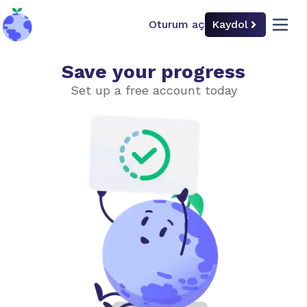
Oturum aç
Kaydol
back to home
open 
Save your progress
İklim Neden Önemlidir?
Set up a free account today
Zorluk düzeyini seç
Basit
İleri düzey
İnsanlar
Ekonomi