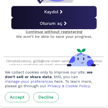
Nesil Tükenmesi
Kaydol
Oturum aç
Karada Yaşam
Continue without registering
We won’t be able to save your progress.
Okyanus Yaşamı
Final Sınavı
ClimateScience, gizliliğinize önem vermektedir ve verilerinizi
yalnızca platformumuzdaki deneyiminizi geliştirmek için
kullanır. Bilgilerinizi, açık rızanız olmadan hiçbir şekilde
We collect cookies only to improve our site,
we
satmayacağımıza veya paylaşmayacağımıza söz veriyoruz ve
Sertifika Al
sizinle talep edilmeden asla iletişim kurmayacağız.
don't sell or share data
. Still, you can
manage your preferences
here. To learn more,
please go through our
Privacy & Cookie Policy
.
Oluşturan
Accept
Decline
Yazarlar
:
Ho-Yee Lee
,
Caitlin Walker
,
Thomas Kemenes
,