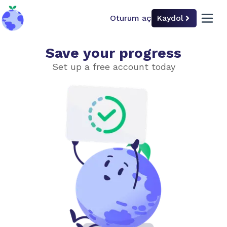
Oturum aç
Kaydol
back to home
open 
Save your progress
İklim Politikaları
Set up a free account today
İklim Politikaları
Birlikte çalışmak
Tarih