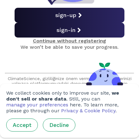
İleriye Bakmak
sign-up
sign-in
Final Sınavı
Continue without registering
We won’t be able to save your progress.
Sertifika Al
ClimateScience, gizliliğinize önem vermektedir ve verilerinizi
Oluşturan
yalnızca platformumuzdaki deneyiminizi geliştirmek için
kullanır. Bilgilerinizi, açık rızanız olmadan hiçbir şekilde
Yazarlar
:
Emily Strand
We collect cookies only to improve our site,
we
satmayacağımıza veya paylaşmayacağımıza söz veriyoruz ve
sizinle talep edilmeden asla iletişim kurmayacağız.
don't sell or share data
. Still, you can
Sanatçılar
:
Susan Brigham-Ward
,
Mira Lu
,
Thai Le Minh
manage your preferences
here. To learn more,
Hoai
,
Hana Fairuzamira
,
Airi Iris Ryu
,
Brandon Vodvarka
,
please go through our
Privacy & Cookie Policy
.
Nicole Tan
,
Steffi Tan
,
Matteo Salomoni
Accept
Decline
Gözden geçirenler
:
JP Arellano
,
Jessica Dale
,
Ghislaine
Fandel
,
Pandora Dewan
,
Phoebe Heathcote
,
Eric