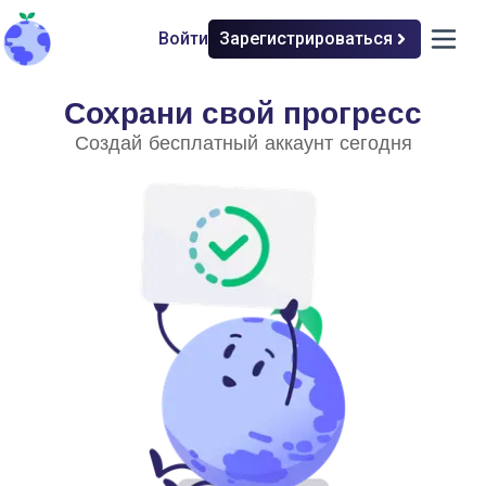
Войти
Зарегистрироваться
back to home
open 
Сохрани свой прогресс
Значение климата
Создай бесплатный аккаунт сегодня
Выберите уровень сложности
Простой
Продвинутый
Люди
Экономика