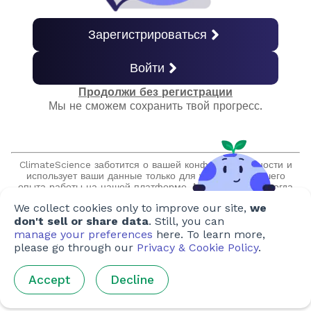
Вымирание
Зарегистрироваться
Войти
Жизнь на суше
Продолжи без регистрации
Мы не сможем сохранить твой прогресс.
Жизнь в океане
ClimateScience заботится о вашей конфиденциальности и
Финальная викторина
использует ваши данные только для улучшения вашего
опыта работы на нашей платформе. Мы обещаем никогда
не продавать и не передавать вашу информацию без вашего
We collect cookies only to improve our site,
we
разрешения, и мы никогда не будем вступать с вами в
Получить сертификат
нежелательные контакты.
don't sell or share data
. Still, you can
manage your preferences
here. To learn more,
please go through our
Privacy & Cookie Policy
.
Создатели курса
Accept
Decline
Авторы
:
Ho-Yee Lee
,
Caitlin Walker
,
Thomas Kemenes
,