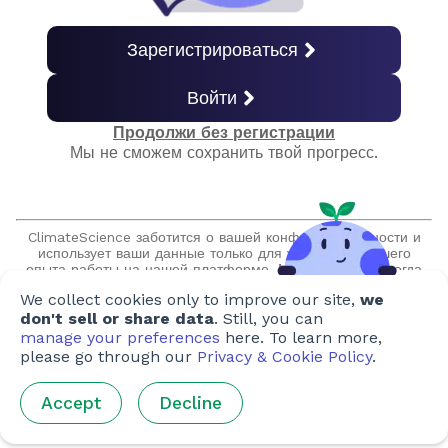
Текстильные изделия
Зарегистрироваться
Войти
Улавливание CO₂ до сжигания (PreCCC)
Продолжи без регистрации
Мы не сможем сохранить твой прогресс.
Улавливание CO₂ после сжигания
(PostCCC)
ClimateScience заботится о вашей конфиденциальности и
Кислородное топливо
использует ваши данные только для улучшения вашего
опыта работы на нашей платформе. Мы обещаем никогда
не продавать и не передавать вашу информацию без вашего
We collect cookies only to improve our site,
we
разрешения, и мы никогда не будем вступать с вами в
Применения углерода
нежелательные контакты.
don't sell or share data
. Still, you can
manage your preferences
here. To learn more,
please go through our
Privacy & Cookie Policy
.
Нерешенные проблемы
Accept
Decline