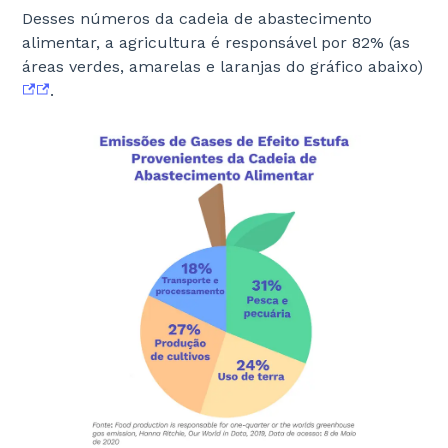
Desses números da cadeia de abastecimento
Robinson
,
Sophie Shorthose
,
Simar Kaur
,
Catherine Cannell
,
Fiona Carey
,
Criodán Ó Murchú
alimentar, a agricultura é responsável por 82% (as
áreas verdes, amarelas e laranjas do gráfico abaixo)
Revisores externos
:
Prof. Paul Teng
,
Dr. Stephanie Roe
,
Prof.
.
Hanna Tuomisto
,
Dr. Liz Specht
Tradutores
:
Ádria Taveira
,
Carolinne Rosa de Carvalho
,
Claudio Vasconcelos
,
Debora de Toledo Alves
,
Edith Freccia
,
Heitor Figueirêdo
,
Isabela Vicentin
,
Isadora Mende Freccial
,
Maria Clara Louzeiro
,
Marília Lemos
,
Thomas Vieira