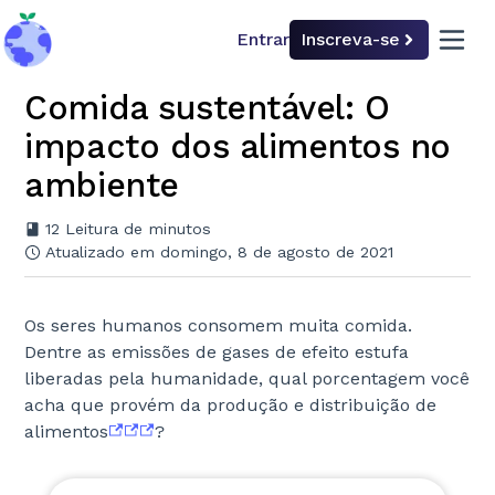
Entrar
Inscreva-se
back to home
open 
Comida sustentável: O
Alimentos e Agropecuária
impacto dos alimentos no
ambiente
Escolha o nível de dificuldade
12
Leitura de minutos
Atualizado em domingo, 8 de agosto de 2021
Iniciante
Avançado
Os seres humanos consomem muita comida.
Dentre as emissões de gases de efeito estufa
Comida sustentável?
liberadas pela humanidade, qual porcentagem você
acha que provém da produção e distribuição de
alimentos
?
Produzindo carnes