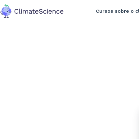
Cursos sobre o c
back to home