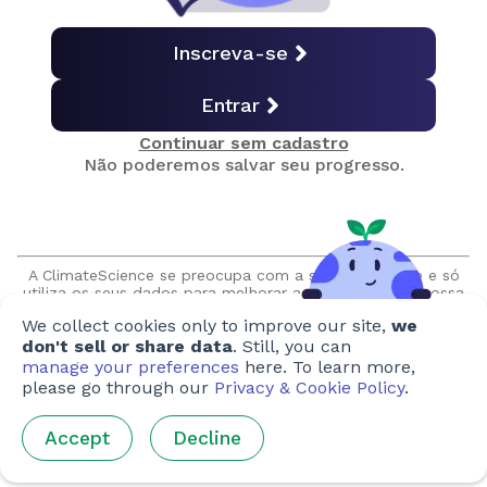
Consumo
Inscreva-se
Entrar
Ter filhos
Continuar sem cadastro
Não poderemos salvar seu progresso.
Ativismo
As ações individuais importam?
A ClimateScience se preocupa com a sua privacidade e só
utiliza os seus dados para melhorar a experiência em nossa
plataforma. Prometemos nunca vender ou compartilhar suas
We collect cookies only to improve our site,
we
informações sem sua autorização expressa. Além disso,
Quiz final
nunca entraremos em contato com você sem solicitação.
don't sell or share data
. Still, you can
manage your preferences
here. To learn more,
please go through our
Privacy & Cookie Policy
.
Obtenha seu certificado
Accept
Decline