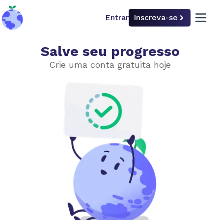
Entrar
Inscreva-se
back to home
open 
Salve seu progresso
Ações individuais
Crie uma conta gratuita hoje
Escolha o nível de dificuldade
Iniciante
Avançado
Dieta sustentável
Voar e dirigir