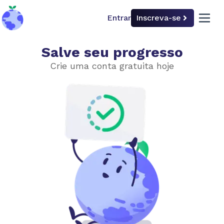
Entrar
Inscreva-se
back to home
open 
Salve seu progresso
Causas
Crie uma conta gratuita hoje
Efeito estufa
Gases de efeito estufa
Emissões por fonte