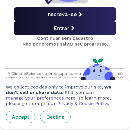
Emissões por uso final
Inscreva-se
Entrar
Emissões por país
Continuar sem cadastro
Não poderemos salvar seu progresso.
Quiz final
Obtenha seu certificado
A ClimateScience se preocupa com a sua privacidade e só
utiliza os seus dados para melhorar a experiência em nossa
plataforma. Prometemos nunca vender ou compartilhar suas
We collect cookies only to improve our site,
we
informações sem sua autorização expressa. Além disso,
nunca entraremos em contato com você sem solicitação.
don't sell or share data
. Still, you can
Criado por
manage your preferences
here. To learn more,
please go through our
Privacy & Cookie Policy
.
Autores
:
Ellen Heimpel
,
Sim Shang Hong
,
Rachael Bratt
Accept
Decline
Artistas
:
Tania Chiang
,
Ho Yee-Lee
,
Federica Merante
,
Ella
Anderson
,
Sabrina Lam
,
Chris Robertson
,
Alex
Shuttleworth
,
Phan Minh Cuong
,
Hana Fairuzamira
,
Airi Iris