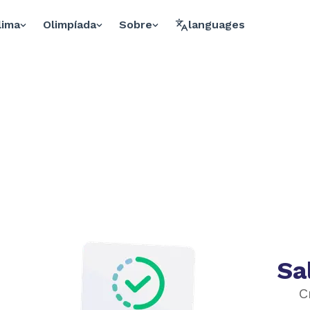
lima
Olimpíada
Sobre
languages
Sa
C