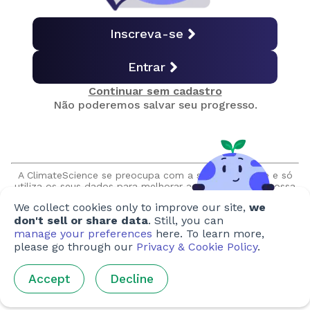
Emissões por uso final
Inscreva-se
Entrar
Emissões por país
Continuar sem cadastro
Não poderemos salvar seu progresso.
Quiz final
Obtenha seu certificado
A ClimateScience se preocupa com a sua privacidade e só
utiliza os seus dados para melhorar a experiência em nossa
plataforma. Prometemos nunca vender ou compartilhar suas
We collect cookies only to improve our site,
we
informações sem sua autorização expressa. Além disso,
nunca entraremos em contato com você sem solicitação.
don't sell or share data
. Still, you can
Criado por
manage your preferences
here. To learn more,
please go through our
Privacy & Cookie Policy
.
Autores
:
Ellen Heimpel
,
Sim Shang Hong
,
Rachael Bratt
Accept
Decline
Artistas
:
Tania Chiang
,
Ho Yee-Lee
,
Federica Merante
,
Ella
Anderson
,
Sabrina Lam
,
Chris Robertson
,
Alex
Shuttleworth
,
Phan Minh Cuong
,
Hana Fairuzamira
,
Airi Iris