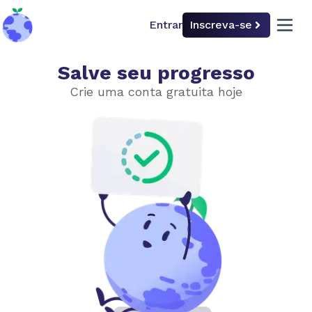
Entrar
Inscreva-se
back to home
open 
Salve seu progresso
Causas
Crie uma conta gratuita hoje
Efeito estufa
Gases de efeito estufa
Emissões por fonte