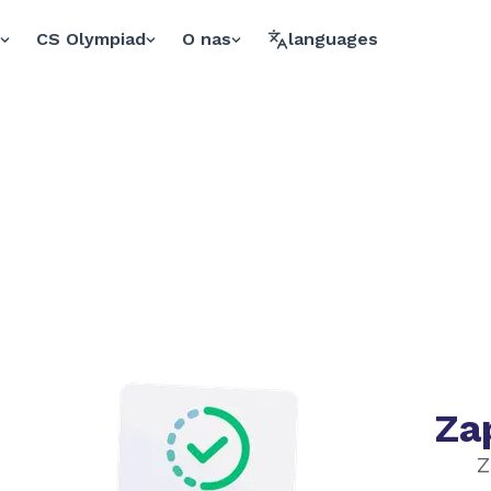
s
CS Olympiad
O nas
languages
Za
Z