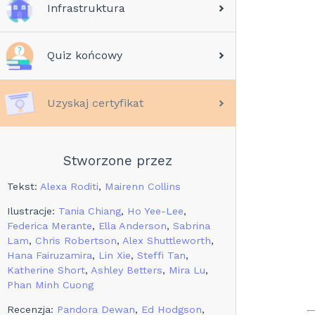
Infrastruktura
Quiz końcowy
Uzyskaj certyfikat
Stworzone przez
Tekst
:
Alexa Roditi
,
Mairenn Collins
Ilustracje
:
Tania Chiang
,
Ho Yee-Lee
,
Federica Merante
,
Ella Anderson
,
Sabrina
Lam
,
Chris Robertson
,
Alex Shuttleworth
,
Hana Fairuzamira
,
Lin Xie
,
Steffi Tan
,
Katherine Short
,
Ashley Betters
,
Mira Lu
,
Phan Minh Cuong
Recenzja
:
Pandora Dewan
,
Ed Hodgson
,