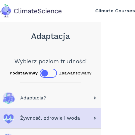
Climate Course
back to home
Adaptacja
Wybierz poziom trudności
Podstawowy
Zaawansowany
Adaptacja?
Żywność, zdrowie i woda