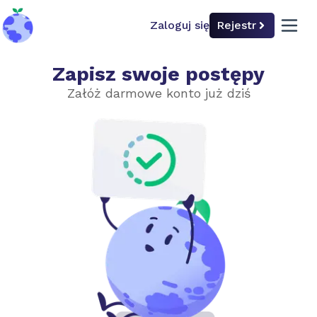
Zaloguj się
Rejestr
back to home
open 
Zapisz swoje postępy
Dlaczego klimat ma znaczenie
Załóż darmowe konto już dziś
Wybierz poziom trudności
Podstawowy
Zaawansowany
Ludzie
Gospodarka