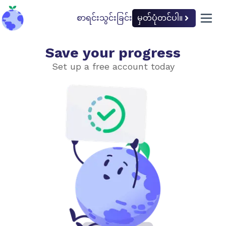
စာရင်းသွင်းခြင်း
မှတ်ပုံတင်ပါ။
back to home
open 
Save your progress
အကြောင်းပြချက်
Set up a free account today
ဖန်လုံအိမ်အာနိသင်
ဖန်လုံအိမ်ဓာတ်ငွေ့ များ
အရင်းအမြစ်မှထုတ်လွှတ်မှု