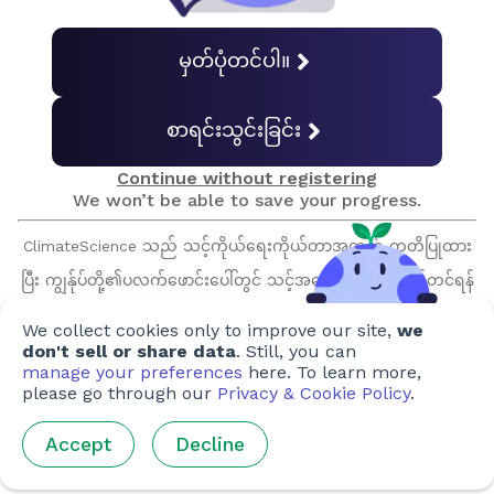
မှတ်ပုံတင်ပါ။
အဆုံးအသုံးပြုခြင်းဖြင့် ထုတ်လွှတ်မှု
စာရင်းသွင်းခြင်း
နိုင်ငံအလိုက် ထုတ်လွှတ်မှု
Continue without registering
We won’t be able to save your progress.
နောက်ဆုံးမေးခွန်း
ClimateScience သည် သင့်ကိုယ်ရေးကိုယ်တာအတွက် ကတိပြုထား
ပြီး ကျွန်ုပ်တို့၏ပလက်ဖောင်းပေါ်တွင် သင့်အတွေ့အကြုံကို မြှင့်တင်ရန်
လက်မှတ်ရယူပါ
သင့်ဒေတာများကိုသာ အသုံးပြုပါသည်။ သင်၏ဖော်ပြခွင့်ပြုချက်မရှိဘဲ
We collect cookies only to improve our site,
we
သင့်အချက်အလက်များကို ရောင်းချခြင်း သို့မဟုတ် မျှဝေခြင်းတို့ကို
don't sell or share data
. Still, you can
manage your preferences
here. To learn more,
ဘယ်တော့မှ ပြုလုပ်မည်မဟုတ်ကြောင်း ကျွန်ုပ်တို့ကတိပြုပြီး သင့်နှင့်
please go through our
Privacy & Cookie Policy
.
မှဖန်တီးသည်
မတောင်းဆိုလိုသော အဆက်အသွယ်များကို မည်သည့်အခါမျှ ပြုလုပ်
စာရေးသူများ
:
Ellen Heimpel
,
Sim Shang Hong
,
Rachael Bratt
Accept
Decline
မည်မဟုတ်ပါ။
အနုပညာရှင်များ
:
Tania Chiang
,
Ho Yee-Lee
,
Federica Merante
,