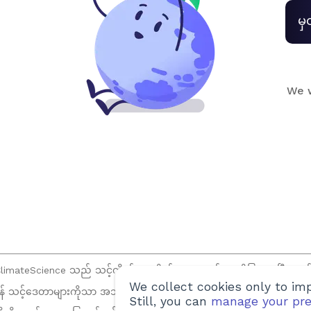
မှ
We w
limateScience သည် သင့်ကိုယ်ရေးကိုယ်တာအတွက် ကတိပြုထားပြီး ကျွန်ုပ်
We collect cookies only to imp
န် သင့်ဒေတာများကိုသာ အသုံးပြုပါသည်။ သင်၏ဖော်ပြခွင့်ပြုချက်မရှိဘဲ သင
Still, you can
manage your pre