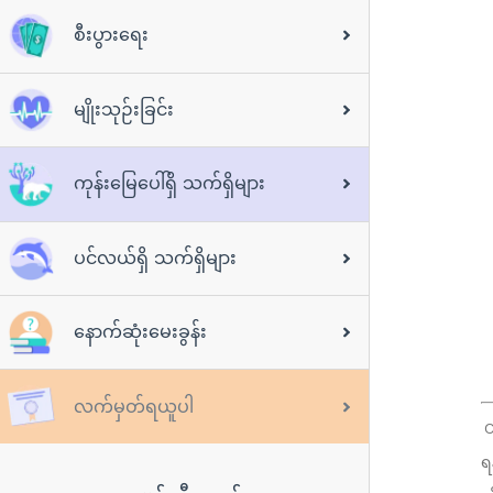
စီးပွားရေး
မျိုးသုဉ်းခြင်း
ကုန်းမြေပေါ်ရှိ သက်ရှိများ
ပင်လယ်ရှိ သက်ရှိများ
နောက်ဆုံးမေးခွန်း
လက်မှတ်ရယူပါ
C
ရ