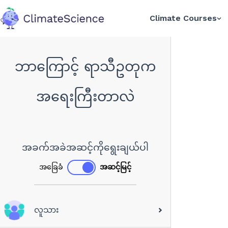
Climate Courses
back to home
ဘာကြောင့် ရာသီဥတုက
အရေးကြီးတာလဲ
အခက်အခဲအဆင့်ကိုရွေးချယ်ပါ
အခြေခံ
အဆင့်မြင့်
လူသား