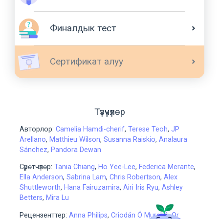
Финалдык тест
Сертификат алуу
Түзүүчүлөр
Авторлор
:
Camelia Hamdi-cherif
,
Terese Teoh
,
JP
Arellano
,
Matthieu Wilson
,
Susanna Raiskio
,
Analaura
Sánchez
,
Pandora Dewan
Сүрөтчүлөр
:
Tania Chiang
,
Ho Yee-Lee
,
Federica Merante
,
Ella Anderson
,
Sabrina Lam
,
Chris Robertson
,
Alex
Shuttleworth
,
Hana Fairuzamira
,
Airi Iris Ryu
,
Ashley
Betters
,
Mira Lu
Рецензенттер
:
Anna Philips
,
Criodán Ó Murchú
,
Or