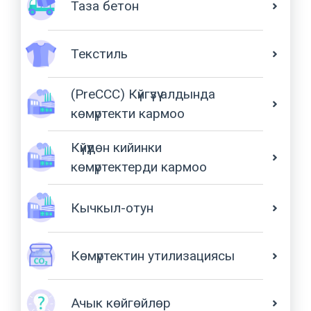
Таза бетон
Текстиль
(PreCCC) Күйгүзүү алдында
көмүртекти кармоо
Күйүүдөн кийинки
көмүртектерди кармоо
Кычкыл-отун
Көмүртектин утилизациясы
Ачык көйгөйлөр