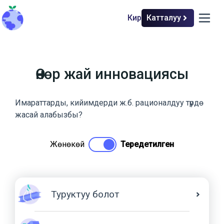
Кирүү
Катталуу
back to home
open m
Өнөр жай инновациясы
Имараттарды, кийимдерди ж.б. рационалдуу түрдө
жасай алабызбы?
Жөнөкөй
Тереңдетилген
Туруктуу болот