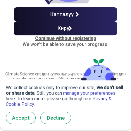
Экономикалык инструменттер
Катталуу
Кирүү
Финансы рыноктору
Continue without registering
We won’t be able to save your progress.
Көмүртектин баасы
Айланма экономика
ClimateScience сиздин купуялыгыңызга кам көрөт жана биздин
платформадагы тажрыйбаңызды жакшыртуу үчүн гана
маалыматыңызды колдонот. Сиздин уруксатыңызсыз
We collect cookies only to improve our site,
we don't sell
маалыматыңызды эч качан сатпайбыз же бөлүшпөйбүз,
Финалдык тест
ошондой эле сиз менен дайынсыз байланышпайбыз.
or share data
. Still, you can
manage your preferences
here. To learn more, please go through our
Privacy &
Cookie Policy
.
Сертификат алуу
Accept
Decline