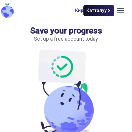
Кирүү
Катталуу
back to home
open m
Save your progress
Климат экономикасы
Set up a free account today
Кыйынчылык деңгээлин тандаңыз
Жөнөкөй
Тереңдетилген
Экономика жана климат
Капитализм