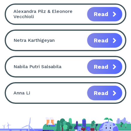
Alexandra Pilz & Eleonore
Read
Vecchioli
Read
Netra Karthigeyan
Read
Nabila Putri Salsabila
Read
Anna Li