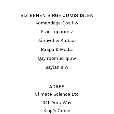
BIZ BENEN BIRGE JUMIS ISLEŃ
Komandaǵa Qosılıw
Biziń toparımız
Jámiyet & Klublar
Baspa & Media
Qayırqomlıq qılıw
Baylanısıw
ADRES
Climate Science Ltd
34b York Way
King’s Cross