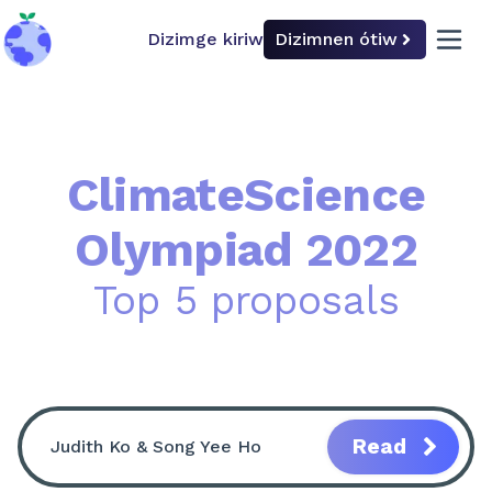
Dizimge kiriw
Dizimnen ótiw
back to home
open 
ClimateScience
Olympiad 2022
Top 5 proposals
Read
Judith Ko & Song Yee Ho