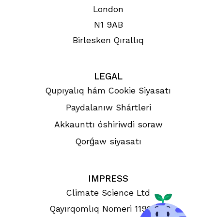
London
N1 9AB
Birlesken Qırallıq
LEGAL
Qupıyalıq hám Cookie Siyasatı
Paydalanıw Shártleri
Akkaunttı óshiriwdi soraw
Qorǵaw siyasatı
IMPRESS
Climate Science Ltd
Qayırqomlıq Nomeri 1190993