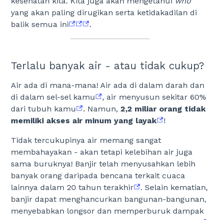
kesehatan kita. Kita juga akan mengetahui
who
Kepunahan
yang akan paling dirugikan serta ketidakadilan di
balik semua ini
.
Kehidupan di darat
Terlalu banyak air - atau tidak cukup?
Kehidupan Laut
Air ada di mana-mana! Air ada di dalam darah dan
di dalam sel-sel kamu
, air menyusun sekitar 60%
dari tubuh kamu
. Namun,
2,2 miliar orang tidak
Kuis Akhir
memiliki akses air minum yang layak
!
Tidak tercukupinya air memang sangat
membahayakan - akan tetapi kelebihan air juga
Dapatkan Sertifikat
sama buruknya! Banjir telah menyusahkan lebih
banyak orang daripada bencana terkait cuaca
lainnya dalam 20 tahun terakhir
. Selain kematian,
Dibuat oleh
banjir dapat menghancurkan bangunan-bangunan,
menyebabkan longsor dan memperburuk dampak
Penulis
:
Ho-Yee Lee
,
Caitlin Walker
,
Thomas Kemenes
,