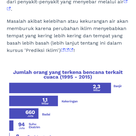
dari penyakit-penyakit yang menyebar melalui air
Mairenn Collins
.
Seniman
:
Steffi Tan
,
Tilda Blackbourn-Rooney
,
Susan
Brigham-Ward
,
Mira Lu
,
Ho Yee-Lee
,
Lin Xie
,
Federica
Masalah akibat kelebihan atau kekurangan air akan
Merante
,
Ella Anderson
,
Sabrina Lam
,
Chris Robertson
,
Alex
memburuk karena perubahan iklim menyebabkan
Shuttleworth
,
Phan Minh Chuong
,
Soleil Hayes-Pollard
,
Anna
tempat yang kering lebih kering dan tempat yang
Krivtsov
,
Barbara Ludwig
basah lebih basah (lebih lanjut tentang ini dalam
Peninjau
:
Ed Hodgson
,
Mairenn Collins
,
Catherine Cosgrove
,
kursus 'Prediksi Iklim')
!
Ghislaine Fandel
,
Eric Steinberger
,
Mina Frost
,
Kerenza
Killingbeck
,
James Weber
,
Rebecca Robinson
,
Sophie
Shorthose
,
Simar Kaur
,
Catherine Cannell
,
Fiona Carey
Peninjau luar
:
Dr. Lili Zhang
Penerjemah
: