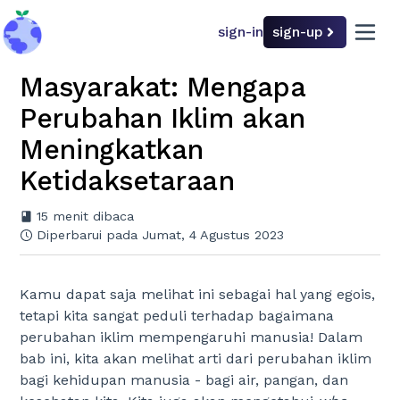
sign-in
sign-up
back to home
open 
Masyarakat: Mengapa
Kenapa Iklim Penting
Perubahan Iklim akan
Meningkatkan
Ketidaksetaraan
Pilih tingkatan kesulitan
15
menit dibaca
Sederhana
Sulit
Diperbarui pada Jumat, 4 Agustus 2023
Masyarakat
Kamu dapat saja melihat ini sebagai hal yang egois,
tetapi kita sangat peduli terhadap bagaimana
perubahan iklim mempengaruhi manusia! Dalam
Ekonomi
bab ini, kita akan melihat arti dari perubahan iklim
bagi kehidupan manusia - bagi air, pangan, dan