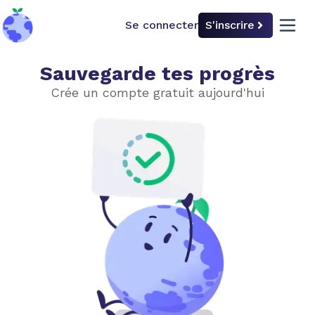
Se connecter
S'inscrire
back to home
open 
Sauvegarde tes progrès
L'innovation industrielle
Crée un compte gratuit aujourd'hui
Choisir le niveau de difficulté
Facile
Avancé
Construction
Textiles