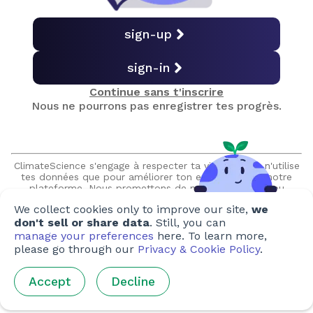
Capture du carbone
sign-up
sign-in
Quiz final
Continue sans t'inscrire
Nous ne pourrons pas enregistrer tes progrès.
Obtenir le certificat
ClimateScience s'engage à respecter ta vie privée et n'utilise
Créé par
tes données que pour améliorer ton expérience sur notre
plateforme. Nous promettons de ne jamais vendre ou
partager tes informations sans ton autorisation expresse et
Auteurs
:
Camelia Hamdi-cherif
,
Terese Teoh
,
JP Arellano
,
We collect cookies only to improve our site,
we
nous ne prendrons jamais contact avec toi sans y avoir été
Matthieu Wilson
,
Susanna Raiskio
,
Analaura Sánchez
,
invité.
don't sell or share data
. Still, you can
Pandora Dewan
manage your preferences
here. To learn more,
please go through our
Privacy & Cookie Policy
.
Artistes
:
Tania Chiang
,
Ho Yee-Lee
,
Federica Merante
,
Ella
Anderson
,
Sabrina Lam
,
Chris Robertson
,
Alex
Accept
Decline
Shuttleworth
,
Hana Fairuzamira
,
Airi Iris Ryu
,
Ashley Betters
,
Mira Lu