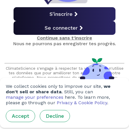
Regarder vers l'avenir
S'inscrire
Se connecter
Quiz final
Continue sans t'inscrire
Nous ne pourrons pas enregistrer tes progrès.
Obtenir le certificat
ClimateScience s'engage à respecter ta vie privée et n'utilise
tes données que pour améliorer ton expérience sur notre
Créé par
plateforme. Nous promettons de ne jamais vendre ou
partager tes informations sans ton autorisation expresse et
Auteurs
:
Emily Strand
We collect cookies only to improve our site,
we
nous ne prendrons jamais contact avec toi sans y avoir été
invité.
don't sell or share data
. Still, you can
Artistes
:
Susan Brigham-Ward
,
Mira Lu
,
Thai Le Minh Hoai
,
manage your preferences
here. To learn more,
Hana Fairuzamira
,
Airi Iris Ryu
,
Brandon Vodvarka
,
Nicole
please go through our
Privacy & Cookie Policy
.
Tan
,
Steffi Tan
,
Matteo Salomoni
Accept
Decline
Réviseurs
:
JP Arellano
,
Jessica Dale
,
Ghislaine Fandel
,
Pandora Dewan
,
Phoebe Heathcote
,
Eric Steinberger
,