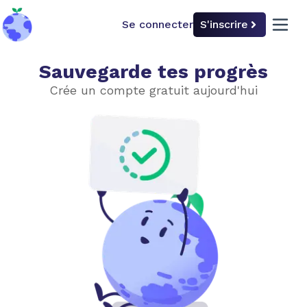
Se connecter
S'inscrire
back to home
open 
Sauvegarde tes progrès
La politique climatique
Crée un compte gratuit aujourd'hui
La politique climatique
Travailler ensemble
L'historique