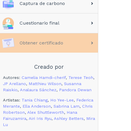
Captura de carbono
Cuestionario final
Obtener certificado
Creado por
Autores
:
Camelia Hamdi-cherif
,
Terese Teoh
,
JP Arellano
,
Matthieu Wilson
,
Susanna
Raiskio
,
Analaura Sánchez
,
Pandora Dewan
Artistas
:
Tania Chiang
,
Ho Yee-Lee
,
Federica
Merante
,
Ella Anderson
,
Sabrina Lam
,
Chris
Robertson
,
Alex Shuttleworth
,
Hana
Fairuzamira
,
Airi Iris Ryu
,
Ashley Betters
,
Mira
Lu