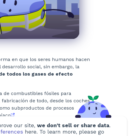
 forma en que los seres humanos hacen
 desarrollo social, sin embargo, la
de todos los gases de efecto
 de combustibles fósiles para
 fabricación de todo, desde los coches
 como subproductos de procesos
níaco
.
rove our site,
we don't sell or share data
.
mas nuevas e imaginativas en las que
ferences
here. To learn more, please go
s contaminante y más sostenible.