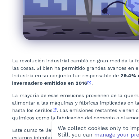
La revolución industrial cambió en gran medida la
las cosas. Si bien ha permitido grandes avances en el
industria en su conjunto fue responsable de
29.4% 
invernadero emitidos en 2016
.
La mayoría de esas emisiones provienen de la quema
alimentar a las máquinas y fábricas implicadas en la
hasta los cerillos
. Las emisiones restantes vienen
químicos como la fabricación del cemento o el amo
We collect cookies only to imp
Este curso te llevará a través de muchas de las for
Still, you can
manage your pre
estamos intentando hacer que la industria sea meno