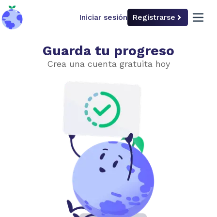
Iniciar sesión
Registrarse
back to home
open 
Guarda tu progreso
Por qué el clima es importante
Crea una cuenta gratuita hoy
Elige el nivel de dificultad
Básico
Avanzado
Personas
Economía