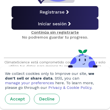
Extinción
Registrarse
Iniciar sesión
Vida en la Tierra
Continúa sin registrarte
No podremos guardar tu progreso.
Vida en el océano
Cuestionario final
ClimateScience está comprometido con tu privacidad y solo
utiliza tus datos para mejorar tu experiencia en nuestra
plataforma. Nos comprometemos a nunca vender o
We collect cookies only to improve our site,
we
compartir tu información sin tu permiso expreso y nunca nos
Obtener certificado
pondremos en contacto sin tu solicitud.
don't sell or share data
. Still, you can
manage your preferences
here. To learn more,
please go through our
Privacy & Cookie Policy
.
Creado por
Accept
Decline
Autores
:
Ho-Yee Lee
,
Caitlin Walker
,
Thomas Kemenes
,