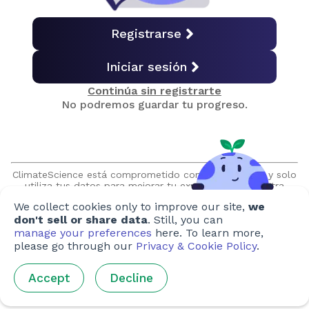
Textiles
Registrarse
Iniciar sesión
Captura de CO₂ en precombustión
Continúa sin registrarte
No podremos guardar tu progreso.
Captura de CO₂ en poscombustión
Oxicombustión
ClimateScience está comprometido con tu privacidad y solo
utiliza tus datos para mejorar tu experiencia en nuestra
plataforma. Nos comprometemos a nunca vender o
We collect cookies only to improve our site,
we
compartir tu información sin tu permiso expreso y nunca nos
Uso del carbono
pondremos en contacto sin tu solicitud.
don't sell or share data
. Still, you can
manage your preferences
here. To learn more,
please go through our
Privacy & Cookie Policy
.
Problemas pendientes
Accept
Decline