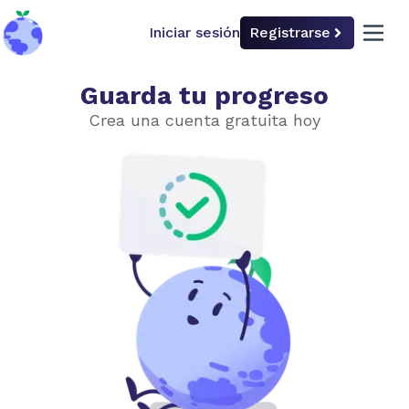
Iniciar sesión
Registrarse
back to home
open 
Guarda tu progreso
Innovación industrial
Crea una cuenta gratuita hoy
Elige el nivel de dificultad
Básico
Avanzado
Acero sostenible
Hormigón limpio