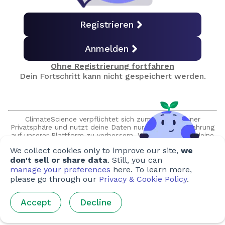
Selektive Züchtung
Registrieren
Anmelden
Gentechnik (GVO)
Ohne Registrierung fortfahren
Dein Fortschritt kann nicht gespeichert werden.
Fleischproduktion
ClimateScience verpflichtet sich zum Schutz deiner
Fischerei und Aquakulturen
Privatsphäre und nutzt deine Daten nur, um deine Erfahrung
auf unserer Plattform zu verbessern. Wir versprechen, deine
Daten niemals ohne deine ausdrückliche Erlaubnis zu
We collect cookies only to improve our site,
we
verkaufen oder zu teilen, und wir werden niemals
Fleisch ohne Tiere?
unaufgefordert Kontakt mit dir aufnehmen.
don't sell or share data
. Still, you can
manage your preferences
here. To learn more,
please go through our
Privacy & Cookie Policy
.
Lebensmittelverschwendung
Accept
Decline