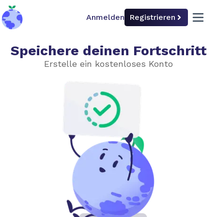
Anmelden
Registrieren
back to home
open 
Speichere deinen Fortschritt
Ursachen
Erstelle ein kostenloses Konto
Treibhauseffekt
Treibhausgase
Emissionen nach Quelle