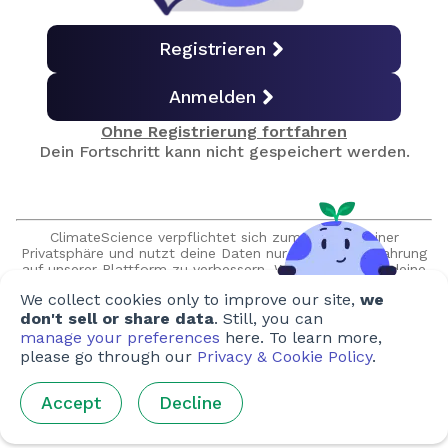
Emissionen nach Verwendungszweck
Registrieren
Anmelden
Emissionen nach Land
Ohne Registrierung fortfahren
Dein Fortschritt kann nicht gespeichert werden.
Abschlussquiz
ClimateScience verpflichtet sich zum Schutz deiner
Zertifikat erhalten
Privatsphäre und nutzt deine Daten nur, um deine Erfahrung
auf unserer Plattform zu verbessern. Wir versprechen, deine
Daten niemals ohne deine ausdrückliche Erlaubnis zu
We collect cookies only to improve our site,
we
verkaufen oder zu teilen, und wir werden niemals
unaufgefordert Kontakt mit dir aufnehmen.
don't sell or share data
. Still, you can
Erstellt von
manage your preferences
here. To learn more,
please go through our
Privacy & Cookie Policy
.
Autor:innen
:
Ellen Heimpel
,
Sim Shang Hong
,
Rachael Bratt
Accept
Decline
Illustrator:innen
:
Tania Chiang
,
Ho Yee-Lee
,
Federica
Merante
,
Ella Anderson
,
Sabrina Lam
,
Chris Robertson
,
Alex
Shuttleworth
,
Phan Minh Cuong
,
Hana Fairuzamira
,
Airi Iris