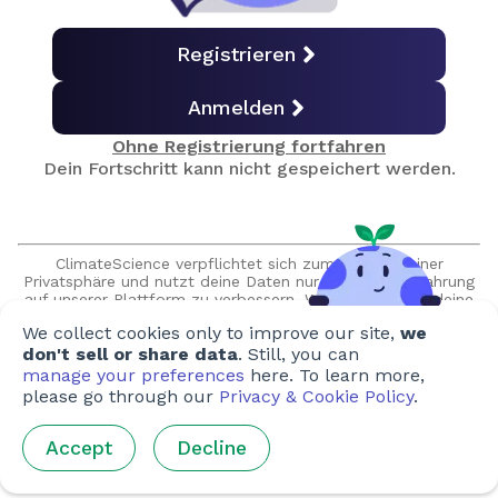
Massenaussterben
Registrieren
Anmelden
Leben an Land
Ohne Registrierung fortfahren
Dein Fortschritt kann nicht gespeichert werden.
Meeresleben
ClimateScience verpflichtet sich zum Schutz deiner
Abschlussquiz
Privatsphäre und nutzt deine Daten nur, um deine Erfahrung
auf unserer Plattform zu verbessern. Wir versprechen, deine
Daten niemals ohne deine ausdrückliche Erlaubnis zu
We collect cookies only to improve our site,
we
verkaufen oder zu teilen, und wir werden niemals
Zertifikat erhalten
unaufgefordert Kontakt mit dir aufnehmen.
don't sell or share data
. Still, you can
manage your preferences
here. To learn more,
please go through our
Privacy & Cookie Policy
.
Erstellt von
Accept
Decline
Autor:innen
:
Ho-Yee Lee
,
Caitlin Walker
,
Thomas Kemenes
,