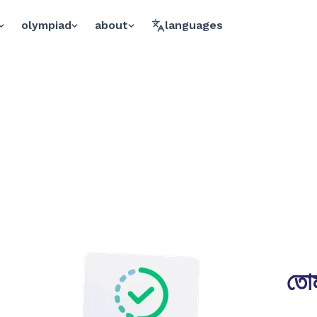
olympiad
about
languages
তোম