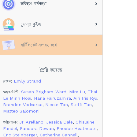
ভবিষ্যৎ কর্মপন্থা
চূড়ান্ত কুইজ
সার্টিফিকেট সংগ্রহ করো
তৈরি করেছে
লেখক
:
Emily Strand
অঙ্কনশিল্পী
:
Susan Brigham-Ward
,
Mira Lu
,
Thai
Le Minh Hoai
,
Hana Fairuzamira
,
Airi Iris Ryu
,
Brandon Vodvarka
,
Nicole Tan
,
Steffi Tan
,
Matteo Salomoni
পর্যালোচক
:
JP Arellano
,
Jessica Dale
,
Ghislaine
Fandel
,
Pandora Dewan
,
Phoebe Heathcote
,
Eric Steinberger
,
Catherine Cannell
,