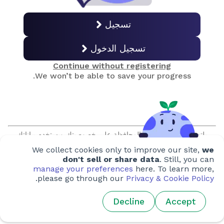
التناسل الانتقائي
تسجيل
تسجيل الدخول
الهندسة الوراثية (GMOs)
Continue without registering
We won’t be able to save your progress.
صنع اللحوم
صيد الأسماك والاستزراع المائي
يلتزم كلايمت ساينس بالمحافظة على خصوصيتك ويستخدم بياناتك
لغرض تحسين تجربتك على منصتنا فقط. نحن نعدك بعدم بيع معلوماتك
We collect cookies only to improve our site,
we
أو مشاركتها دون الحصول على تصريح مسبق منك، كما لن نقوم أبداً
لحم بدون حيوانات؟
بالتواصل معك دون طلب مسبق.
don't sell or share data
. Still, you can
manage your preferences
here. To learn more,
.
please go through our
Privacy & Cookie Policy
هدر الطعام
Decline
Accept